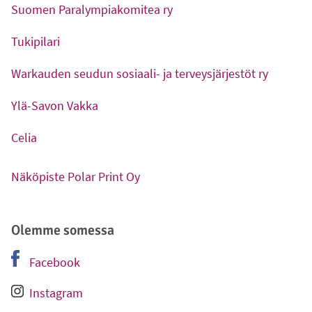
Suomen Paralympiakomitea ry
-
Ulkoinen linkki
Tukipilari
-
Ulkoinen linkki
Warkauden seudun sosiaali- ja terveysjärjestöt ry
-
Ulkoinen linkki
Ylä-Savon Vakka
-
Ulkoinen linkki
Celia
-
Ulkoinen linkki
Näköpiste Polar Print Oy
-
Ulkoinen linkki
Olemme somessa
Facebook
-
Ulkoinen linkki
Instagram