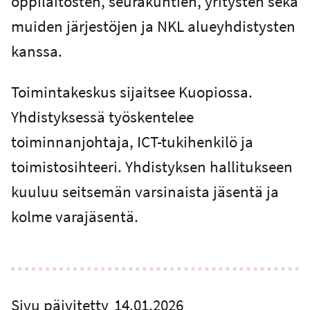
oppilaitosten, seurakuntien, yritysten sekä
muiden järjestöjen ja NKL alueyhdistysten
kanssa.
Toimintakeskus sijaitsee Kuopiossa.
Yhdistyksessä työskentelee
toiminnanjohtaja, ICT-tukihenkilö ja
toimistosihteeri. Yhdistyksen hallitukseen
kuuluu seitsemän varsinaista jäsentä ja
kolme varajäsentä.
Sivu päivitetty
14.01.2026