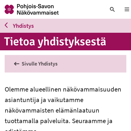
Nä
Yhdistys
Tietoa yh­dis­tyk­ses­tä
Sivulle Yhdistys
Olemme alueellinen näkövammaisuuden
asiantuntija ja vaikutamme
näkövammaisten elämänlaatuun
tuottamalla palveluita. Seuraamme ja