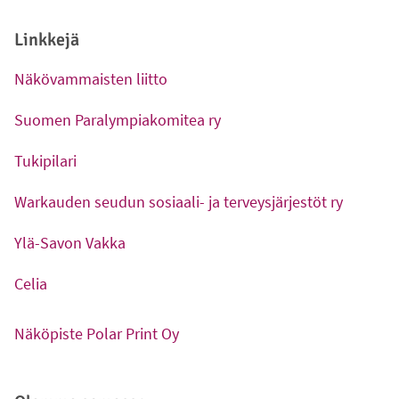
Linkkejä
Näkövammaisten liitto
-
Ulkoinen linkki
Suomen Paralympiakomitea ry
-
Ulkoinen linkki
Tukipilari
-
Ulkoinen linkki
Warkauden seudun sosiaali- ja terveysjärjestöt ry
-
Ulkoinen linkki
Ylä-Savon Vakka
-
Ulkoinen linkki
Celia
-
Ulkoinen linkki
Näköpiste Polar Print Oy
-
Ulkoinen linkki