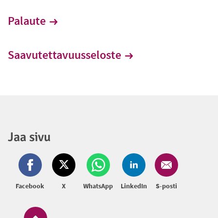
Palaute
Saa­vu­tet­ta­vuus­se­los­te
Jaa sivu
Facebook
X
WhatsApp
LinkedIn
S-posti