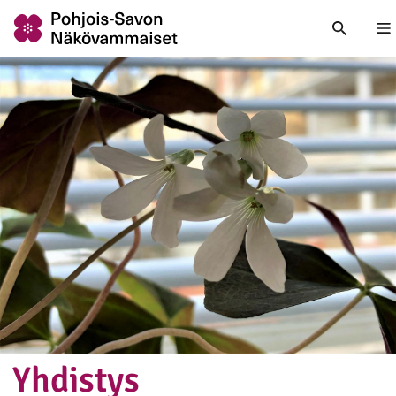
Nä
Yhdistys