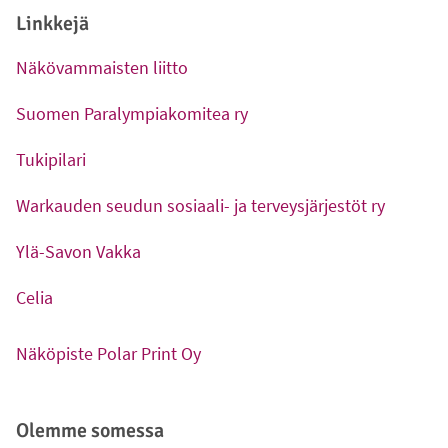
Linkkejä
Näkövammaisten liitto
-
Ulkoinen linkki
Suomen Paralympiakomitea ry
-
Ulkoinen linkki
Tukipilari
-
Ulkoinen linkki
Warkauden seudun sosiaali- ja terveysjärjestöt ry
-
Ulkoinen linkki
Ylä-Savon Vakka
-
Ulkoinen linkki
Celia
-
Ulkoinen linkki
Näköpiste Polar Print Oy
-
Ulkoinen linkki
Olemme somessa