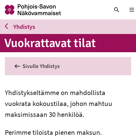
Nä
Yhdistys
Vuo­krat­ta­vat tilat
Sivulle Yhdistys
Yhdistykseltämme on mahdollista
vuokrata kokoustilaa, johon mahtuu
maksimissaan 30 henkilöä.
Perimme tiloista pienen maksun.