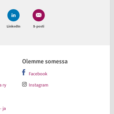
LinkedIn
S-posti
Olemme somessa
Facebook
-
Ulkoinen linkki
 ry
Instagram
-
Ulkoinen linkki
 ja