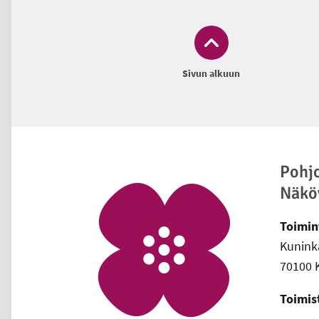
Sivun alkuun
Alatunniste
Pohj
Näkö
Toimin
Kuninka
70100 
Toimis