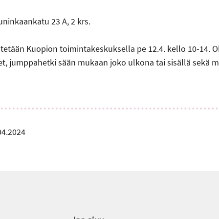
ninkaankatu 23 A, 2 krs.
stetään Kuopion toimintakeskuksella pe 12.4. kello 10-14. 
set, jumppahetki sään mukaan joko ulkona tai sisällä sekä
04.2024