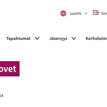
suomi
Siv
Valitse kieli, switch language,
Tapahtumat
Jäsenyys
Kerhotoim
ä alavalikko
Näytä alavalikko
Näytä alavalikko
ovet
14