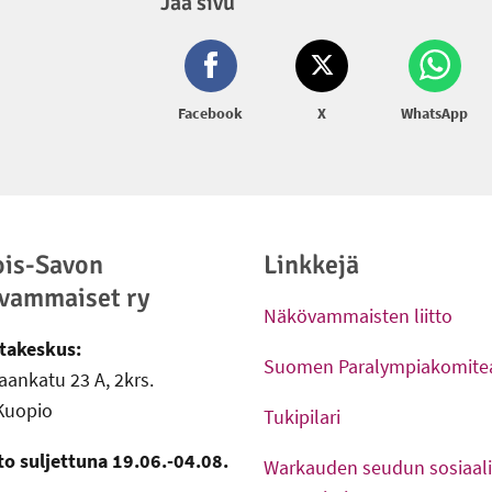
Jaa sivu
Facebook
X
WhatsApp
ois-Savon
Linkkejä
vammaiset ry
Näkövammaisten liitto
-
Ulkoinen linkki
takeskus:
Suomen Paralympiakomitea
ankatu 23 A, 2krs.
-
Ulkoinen linkki
Kuopio
Tukipilari
-
Ulkoinen linkki
to suljettuna 19.06.-04.08.
Warkauden seudun sosiaali-