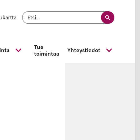
ukartta
 välj språk - nykyinen kieli suomi
Etsi
Tue
inta
Yhteystiedot
toimintaa
Näytä alavalikko
Näytä alavalikk