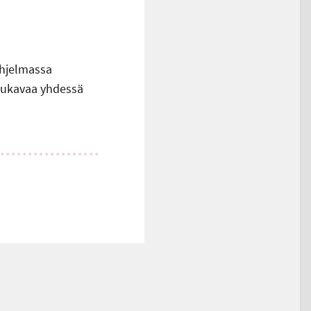
Ohjelmassa
 mukavaa yhdessä