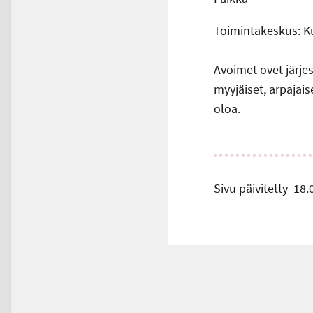
Toimintakeskus: Ku
Avoimet ovet järje
myyjäiset, arpajai
oloa.
Sivu päivitetty
18.