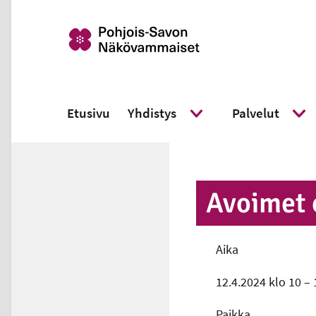
Etusivu
Yhdistys
Palvelut
Näytä alavalikko
Näyt
Avoimet 
Aika
12.4.2024 klo 10 – 
Paikka