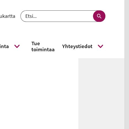
ukartta
 välj språk - nykyinen kieli suomi
Etsi
Tue
inta
Yhteystiedot
toimintaa
Näytä alavalikko
Näytä alavalikk