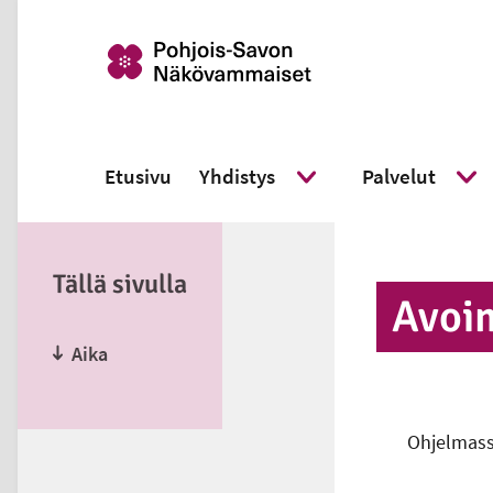
Etusivu
Yhdistys
Palvelut
Näytä alavalikko
Näyt
Tällä sivulla
Avoim
Aika
Ohjelmass