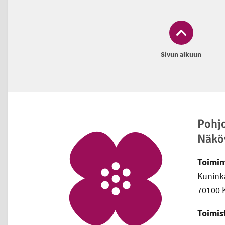
Sivun alkuun
Alatunniste
Pohj
Näkö
Toimin
Kuninka
70100 
Toimis