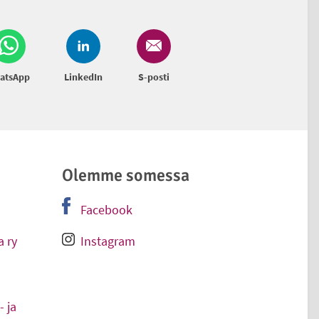
atsApp
LinkedIn
S-posti
Olemme somessa
Facebook
-
Ulkoinen linkki
 ry
Instagram
-
Ulkoinen linkki
 ja