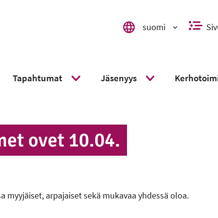
suomi
Siv
Valitse kieli, switch language,
Tapahtumat
Jäsenyys
Kerhotoim
ä alavalikko
Näytä alavalikko
Näytä alavalikko
et ovet 10.04.
a myyjäiset, arpajaiset sekä mukavaa yhdessä oloa.