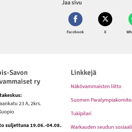
Jaa sivu
Facebook
X
Wh
ois-Savon
Linkkejä
vammaiset ry
Näkövammaisten liitto
-
Ulkoinen linkki
takeskus:
Suomen Paralympiakomitea
ankatu 23 A, 2krs.
-
Ulkoinen linkki
Kuopio
Tukipilari
-
Ulkoinen linkki
to suljettuna 19.06.-04.08.
Warkauden seudun sosiaali-