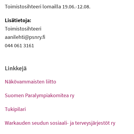
Toimistosihteeri lomailla 19.06.-12.08.
Lisätietoja:
Toimistosihteeri
aanilehti@psnry.fi
044 061 3161
Linkkejä
Näkövammaisten liitto
-
Ulkoinen linkki
Suomen Paralympiakomitea ry
-
Ulkoinen linkki
Tukipilari
-
Ulkoinen linkki
Warkauden seudun sosiaali- ja terveysjärjestöt ry
-
Ulkoinen linkki