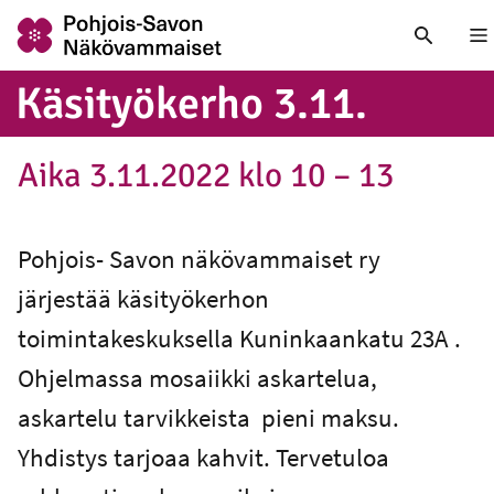
Nä
Kä­si­työ­ker­ho 3.11.
Aika 3.11.2022 klo 10 – 13
Pohjois- Savon näkövammaiset ry
järjestää käsityökerhon
toimintakeskuksella Kuninkaankatu 23A .
Ohjelmassa mosaiikki askartelua,
askartelu tarvikkeista pieni maksu.
Yhdistys tarjoaa kahvit. Tervetuloa