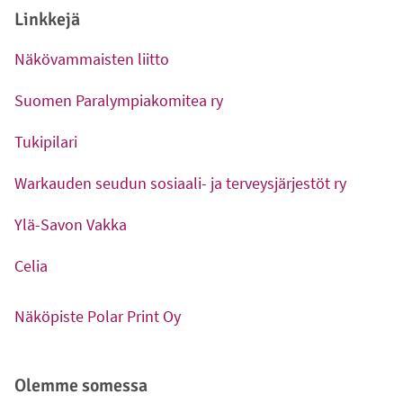
Linkkejä
Näkövammaisten liitto
-
Ulkoinen linkki
Suomen Paralympiakomitea ry
-
Ulkoinen linkki
Tukipilari
-
Ulkoinen linkki
Warkauden seudun sosiaali- ja terveysjärjestöt ry
-
Ulkoinen linkki
Ylä-Savon Vakka
-
Ulkoinen linkki
Celia
-
Ulkoinen linkki
Näköpiste Polar Print Oy
-
Ulkoinen linkki
Olemme somessa