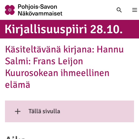
Nä
Kir­jal­li­suus­pii­ri 28.10.
Käsiteltävänä kirjana: Hannu
Salmi: Frans Leijon
Kuurosokean ihmeellinen
elämä
Tällä sivulla
Näytä sisältö