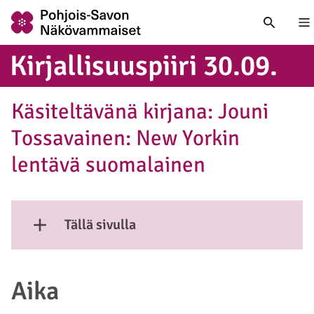
Nä
Kir­jal­li­suus­pii­ri 30.09.
Käsiteltävänä kirjana: Jouni
Tossavainen: New Yorkin
lentävä suomalainen
Tällä sivulla
Näytä sisältö
Aika