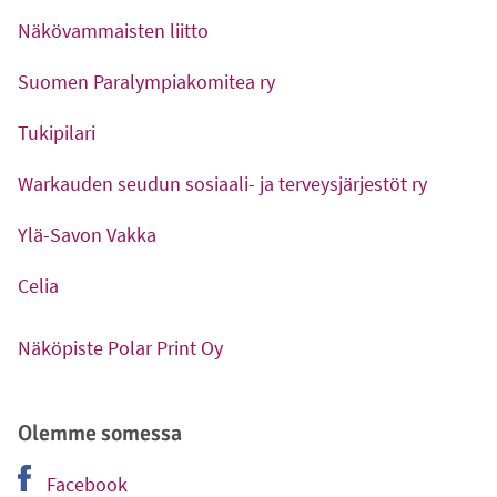
Näkövammaisten liitto
-
Ulkoinen linkki
Suomen Paralympiakomitea ry
-
Ulkoinen linkki
Tukipilari
-
Ulkoinen linkki
Warkauden seudun sosiaali- ja terveysjärjestöt ry
-
Ulkoinen linkki
Ylä-Savon Vakka
-
Ulkoinen linkki
Celia
-
Ulkoinen linkki
Näköpiste Polar Print Oy
-
Ulkoinen linkki
Olemme somessa
Facebook