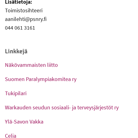
Lisätietoja:
Toimistosihteeri
aanilehti@psnry.fi
044 061 3161
Linkkejä
Näkövammaisten liitto
-
Ulkoinen linkki
Suomen Paralympiakomitea ry
-
Ulkoinen linkki
Tukipilari
-
Ulkoinen linkki
Warkauden seudun sosiaali- ja terveysjärjestöt ry
-
Ulkoinen linkki
Ylä-Savon Vakka
-
Ulkoinen linkki
Celia