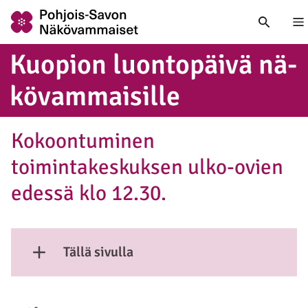
Nä
Kuopion luon­to­päi­vä nä­
kö­vam­mai­sil­le
Kokoontuminen
toimintakeskuksen ulko-ovien
edessä klo 12.30.
Tällä sivulla
Näytä sisältö