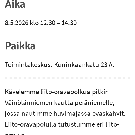
Aika
8.5.2026 klo 12.30 – 14.30
Paikka
Toimintakeskus: Kuninkaankatu 23 A.
Kävelemme liito-oravapolkua pitkin
Väinölänniemen kautta peräniemelle,
jossa nautimme huvimajassa eväskahvit.
Liito-oravapolulla tutustumme eri liito-
oraviin.