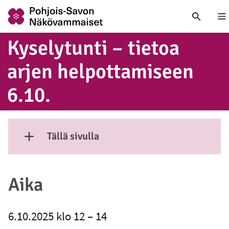
Nä
Ky­se­ly­tun­ti – tietoa
arjen hel­pot­ta­mi­seen
6.10.
Tällä sivulla
Näytä sisältö
Aika
6.10.2025 klo 12 – 14