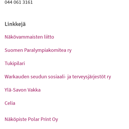
044 061 3161
Linkkejä
Näkövammaisten liitto
-
Ulkoinen linkki
Suomen Paralympiakomitea ry
-
Ulkoinen linkki
Tukipilari
-
Ulkoinen linkki
Warkauden seudun sosiaali- ja terveysjärjestöt ry
-
Ulkoinen linkki
Ylä-Savon Vakka
-
Ulkoinen linkki
Celia
-
Ulkoinen linkki
Näköpiste Polar Print Oy
-
Ulkoinen linkki