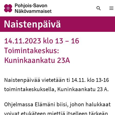
Nä
Nais­ten­päi­vä
14.11.2023 klo 13 – 16
Toimintakeskus:
Kuninkaankatu 23A
Naistenpäivää vietetään ti 14.11. klo 13-16
toimintakeskuksella, Kuninkaankatu 23 A.
Ohjelmassa Elämäni biisi, johon halukkaat
voivat etukäteen miettiä itselleen tärkeän