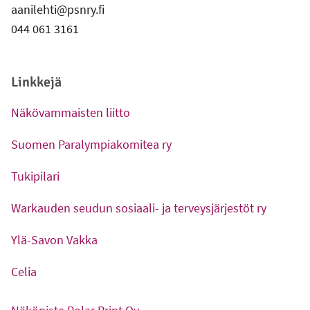
aanilehti@psnry.fi
044 061 3161
Linkkejä
Näkövammaisten liitto
-
Ulkoinen linkki
Suomen Paralympiakomitea ry
-
Ulkoinen linkki
Tukipilari
-
Ulkoinen linkki
Warkauden seudun sosiaali- ja terveysjärjestöt ry
-
Ulkoinen linkki
Ylä-Savon Vakka
-
Ulkoinen linkki
Celia
-
Ulkoinen linkki