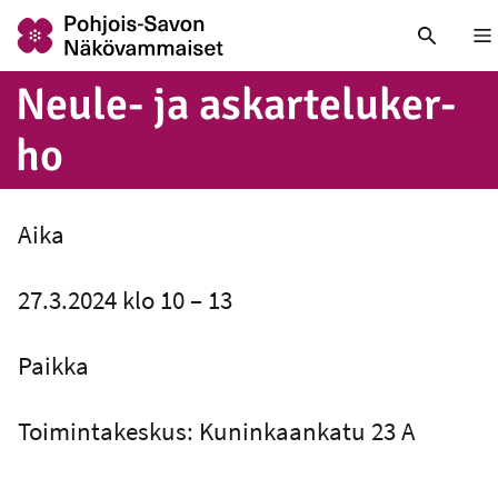
Nä
Neule- ja as­kar­te­lu­ker­
ho
Aika
27.3.2024 klo 10 – 13
Paikka
Toimintakeskus: Kuninkaankatu 23 A