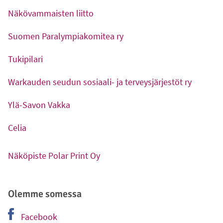
Näkövammaisten liitto
-
Ulkoinen linkki
Suomen Paralympiakomitea ry
-
Ulkoinen linkki
Tukipilari
-
Ulkoinen linkki
Warkauden seudun sosiaali- ja terveysjärjestöt ry
-
Ulkoinen linkki
Ylä-Savon Vakka
-
Ulkoinen linkki
Celia
-
Ulkoinen linkki
Näköpiste Polar Print Oy
-
Ulkoinen linkki
Olemme somessa
Facebook