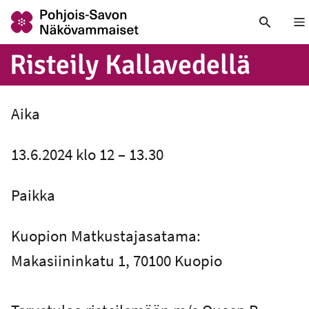
Nä
Risteily Kal­la­ve­del­lä
Aika
13.6.2024 klo 12 – 13.30
Paikka
Kuopion Matkustajasatama:
Makasiininkatu 1, 70100 Kuopio