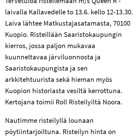
Tervetuloa risteilemään m/s Queen R -
laivalla Kallavedelle to 13.6. kello 12-13.30.
Laiva lähtee Matkustajasatamasta, 70100
Kuopio. Risteillään Saaristokaupungin
kierros, jossa paljon mukavaa
kuunneltavaa järviluonnosta ja
Saaristokaupungista ja sen
arkkitehtuurista sekä hieman myös
Kuopion historiasta vesiltä kerrottuna.
Kertojana toimii Roll Risteilyiltä Noora.
Nautimme risteilyllä lounaan
pöytiintarjoiltuna. Risteilyn hinta on