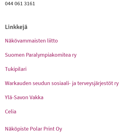
044 061 3161
Linkkejä
Näkövammaisten liitto
-
Ulkoinen linkki
Suomen Paralympiakomitea ry
-
Ulkoinen linkki
Tukipilari
-
Ulkoinen linkki
Warkauden seudun sosiaali- ja terveysjärjestöt ry
-
Ulkoinen linkki
Ylä-Savon Vakka
-
Ulkoinen linkki
Celia
-
Ulkoinen linkki
Näköpiste Polar Print Oy
-
Ulkoinen linkki