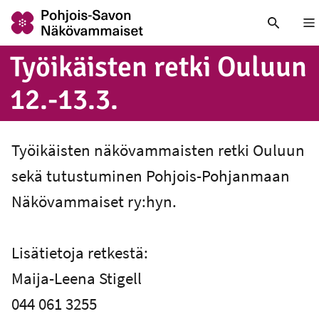
Nä
Työi­käis­ten retki Ouluun
12.-13.3.
Työikäisten näkövammaisten retki Ouluun
sekä tutustuminen Pohjois-Pohjanmaan
Näkövammaiset ry:hyn.
Lisätietoja retkestä:
Maija-Leena Stigell
044 061 3255