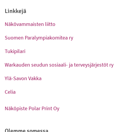
Linkkejä
Näkövammaisten liitto
-
Ulkoinen linkki
Suomen Paralympiakomitea ry
-
Ulkoinen linkki
Tukipilari
-
Ulkoinen linkki
Warkauden seudun sosiaali- ja terveysjärjestöt ry
-
Ulkoinen linkki
Ylä-Savon Vakka
-
Ulkoinen linkki
Celia
-
Ulkoinen linkki
Näköpiste Polar Print Oy
-
Ulkoinen linkki
Olemme somessa