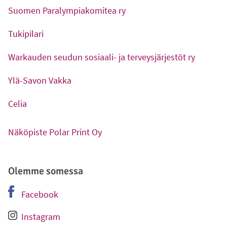
-
Ulkoinen linkki
Suomen Paralympiakomitea ry
-
Ulkoinen linkki
Tukipilari
-
Ulkoinen linkki
Warkauden seudun sosiaali- ja terveysjärjestöt ry
-
Ulkoinen linkki
Ylä-Savon Vakka
-
Ulkoinen linkki
Celia
-
Ulkoinen linkki
Näköpiste Polar Print Oy
-
Ulkoinen linkki
Olemme somessa
Facebook
-
Ulkoinen linkki
Instagram