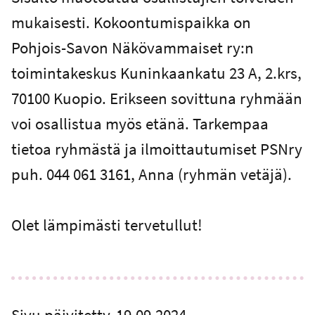
mukaisesti. Kokoontumispaikka on
Pohjois-Savon Näkövammaiset ry:n
toimintakeskus Kuninkaankatu 23 A, 2.krs,
70100 Kuopio. Erikseen sovittuna ryhmään
voi osallistua myös etänä. Tarkempaa
tietoa ryhmästä ja ilmoittautumiset PSNry
puh. 044 061 3161, Anna (ryhmän vetäjä).
Olet lämpimästi tervetullut!
Sivu päivitetty
19.09.2024