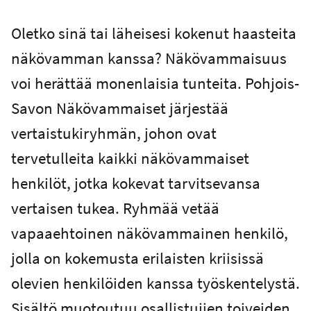
Oletko sinä tai läheisesi kokenut haasteita
näkövamman kanssa? Näkövammaisuus
voi herättää monenlaisia tunteita. Pohjois-
Savon Näkövammaiset järjestää
vertaistukiryhmän, johon ovat
tervetulleita kaikki näkövammaiset
henkilöt, jotka kokevat tarvitsevansa
vertaisen tukea. Ryhmää vetää
vapaaehtoinen näkövammainen henkilö,
jolla on kokemusta erilaisten kriisissä
olevien henkilöiden kanssa työskentelystä.
Sisältö muotoutuu osallistujien toiveiden